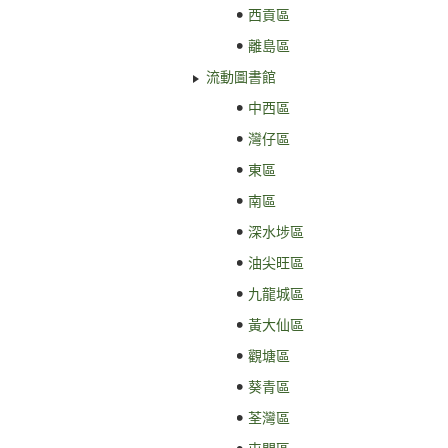
西貢區
離島區
流動圖書館
中西區
灣仔區
東區
南區
深水埗區
油尖旺區
九龍城區
黃大仙區
觀塘區
葵青區
荃灣區