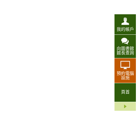
我的帳戶
向圖書館
館長查詢
預約電腦
設施
頁首