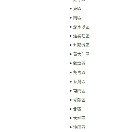
東區
南區
深水埗區
油尖旺區
九龍城區
黃大仙區
觀塘區
葵青區
荃灣區
屯門區
元朗區
北區
大埔區
沙田區