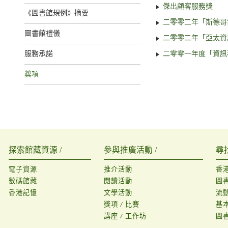
傑出顧客服務獎
《圖書館規例》摘要
二零零二年「斯德哥
圖書館禮儀
二零零二年「亞太資
服務承諾
二零零一年度「資訊
獎項
探索館藏資源 /
參與推廣活動 /
尋
電子資源
推介活動
香
數碼館藏
閱讀活動
圖
香港記憶
文學活動
流
獎項 / 比賽
基
講座 / 工作坊
圖