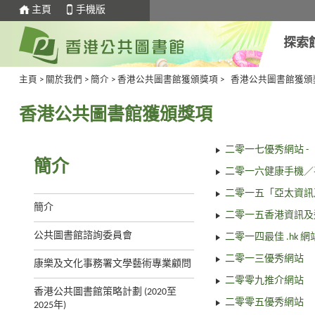
主頁
手機版
探索
主頁
>
關於我們
>
簡介
>
香港公共圖書館獲頒獎項
>
香港公共圖書館獲頒
香港公共圖書館獲頒獎項
二零一七優秀網站 -
簡介
二零一六健康手機／
二零一五「亞太資訊
簡介
二零一五香港資訊及
公共圖書館諮詢委員會
二零一四最佳 .hk 網
二零一三優秀網站
康樂及文化事務署文學藝術專業顧問
二零零九推介網站
香港公共圖書館策略計劃 (2020至
二零零五優秀網站
2025年)