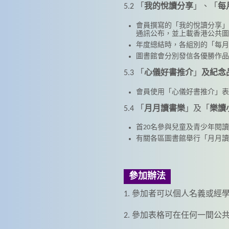
5.2 「
我的悅讀分享
」、「
每
會員撰寫的「我的悅讀分享」
通訊公布，並上載香港公共圖
年度總結時，各組別的「每月
圖書館會分別發信各優勝作
5.3 「
心儀好書推介
」
及紀念
會員使用「心儀好書推介」表
5.4 「
月月讀書樂
」及「
樂讀
首20名參與兒童及青少年閱
有關各區圖書館舉行「月月讀
參加辦法
1. 參加者可以個人名義或經
2. 參加表格可在任何一間公