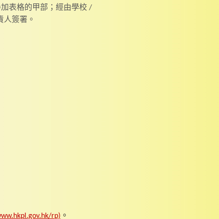
加表格的甲部；經由學校 /
責人簽署。
ww.hkpl.gov.hk/rp)
。