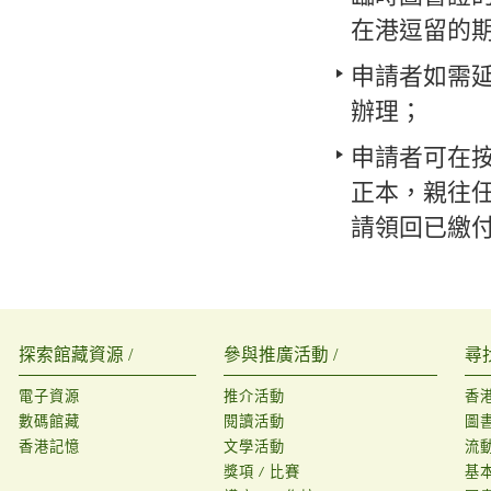
在港逗留的
申請者如需
辦理；
申請者可在
正本，親往
請領回已繳
探索館藏資源 /
參與推廣活動 /
尋
電子資源
推介活動
香
數碼館藏
閱讀活動
圖
香港記憶
文學活動
流
獎項 / 比賽
基