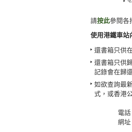
屯
請
按此
參閱各
使用港鐵車站
還書箱只供
還書箱只供
記錄會在歸還
如欲查詢最
式，或香港公
電話：2827 
網址