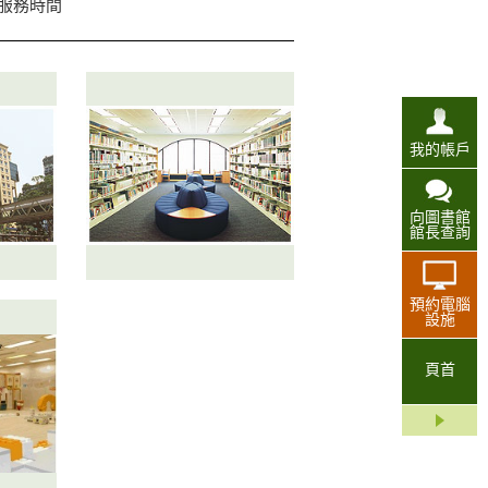
站服務時間
我的帳戶
向圖書館
館長查詢
預約電腦
設施
頁首