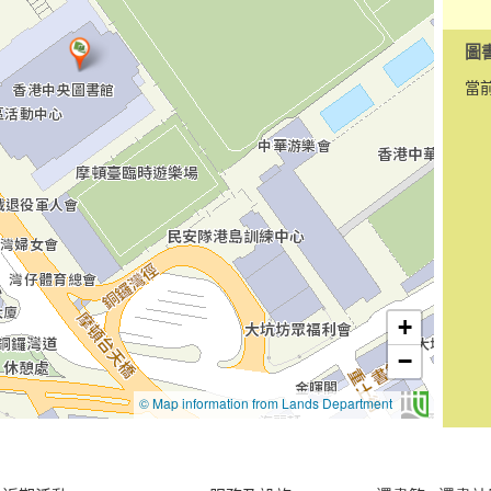
圖
當
Going to previ
Going to tab 