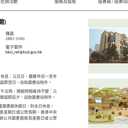
近期活動
服務及設施
還書箱 / 還書
館)
傳真
2881 5500
電子郵件
hkcl_ref@lcsd.gov.hk
日休息：元旦日、農曆年初一至年
誕節翌日，自助圖書站除外。
下午五時，開館時間維持不變：元
聖誕節前夕，自助圖書站除外。
適逢圖書館休館日，則全日休息。
適逢星期日或公眾假期，香港中央
餘公共圖書館按其星期日或公眾