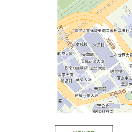
去
Skip
下
to
一
select
個
tab
標
籤
去前一個標籤
去標籤內容