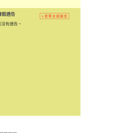
書館通告
前沒有通告。
ous tab
content