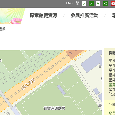
ENG
簡
A
A
A
探索館藏資源
參與推廣活動
書館
開
星
星
星
星
星
星
星
*
公
* 
惡