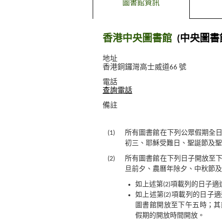
圖書館資訊
香港中央圖書館
(中央圖書
地址
香港銅鑼灣高士威道66 號
電話
查詢電話
備註
(1)
所有圖書館在下列公眾假期全
初三、耶穌受難日、聖誕節及聖
(2)
所有圖書館在下列日子開放至
旦前夕、農曆年除夕、中秋節及
如上述第(2)項載列的日子
如上述第(2)項載列的日子
圖書館開放至下午五時；其
假期的開放時間開放。