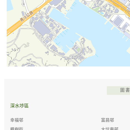
圖
深水埗區
幸福邨
富昌邨
楓樹街
大坑東邨