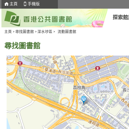
主頁
手機版
探索館
主頁
>
尋找圖書館
>
深水埗區
> 流動圖書館
尋找圖書館