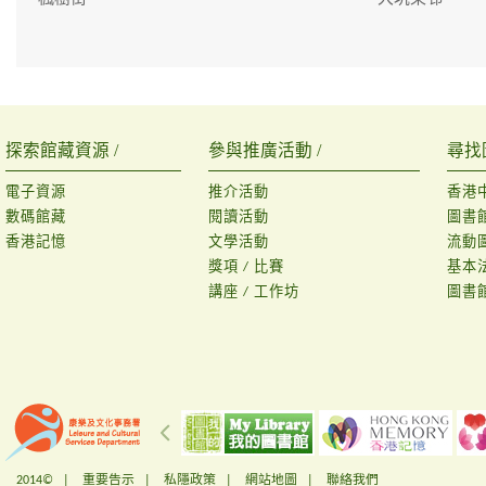
探索館藏資源 /
參與推廣活動 /
尋找
電子資源
推介活動
香港
數碼館藏
閱讀活動
圖書
香港記憶
文學活動
流動
獎項 / 比賽
基本
講座 / 工作坊
圖書
2014© |
重要告示
|
私隱政策
|
網站地圖
|
聯絡我們