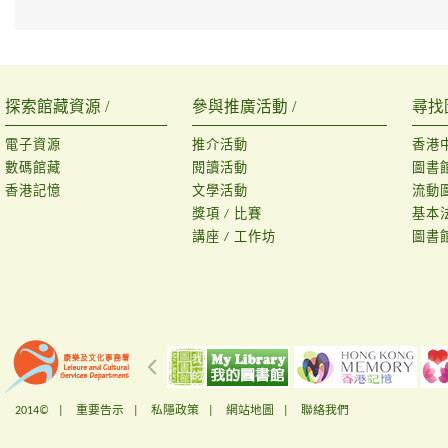
探索館藏資源 /
參與推廣活動 /
尋找
電子資源
推介活動
香港
數碼館藏
閱讀活動
圖書
香港記憶
文學活動
流動
獎項 / 比賽
基本
講座 / 工作坊
圖書
2014© |
重要告示
|
私隱政策
|
網站地圖
|
聯絡我們