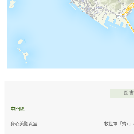
圖
屯門區
身心美閱覽室
救世軍「齊+