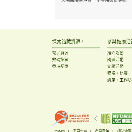
大埔醫院香港紅十字會院友圖書館
探索館藏資源 /
參與推廣活動
電子資源
推介活動
數碼館藏
閱讀活動
香港記憶
文學活動
獎項 / 比賽
講座 / 工作坊
2014© |
重要告示
|
私隱政策
|
網站地圖