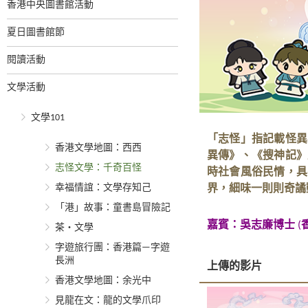
香港中央圖書館活動
夏日圖書館節
閱讀活動
文學活動
文學101
「志怪」指記載怪異
香港文學地圖：西西
異傳》、《搜神記》
志怪文學：千奇百怪
時社會風俗民情，具
幸福情誼：文學存知己
界，細味一則則奇譎
「港」故事：童書島冒險記
嘉賓：
吳志廉博士
(
茶‧文學
字遊旅行團：香港篇—字遊
長洲
上傳的影片
香港文學地圖：余光中
見龍在文：龍的文學爪印