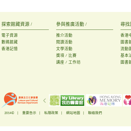
探索館藏資源 /
參與推廣活動 /
尋找
電子資源
推介活動
香港
數碼館藏
閱讀活動
圖書
香港記憶
文學活動
流動
獎項 / 比賽
基本
講座 / 工作坊
圖書
2014© |
重要告示
|
私隱政策
|
網站地圖
|
聯絡我們