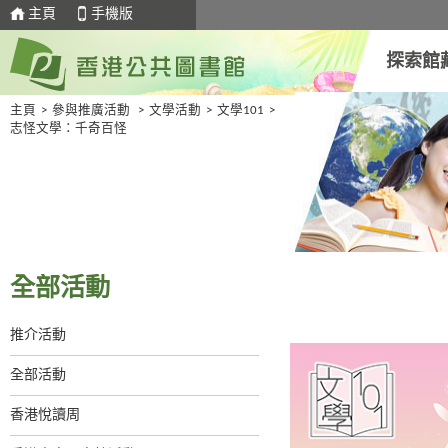
主頁
手機版
探索館
主頁
>
參與推廣活動
>
文學活動
>
文學101
>
志怪文學：千奇百怪
全部活動
推介活動
全部活動
香港悅讀周