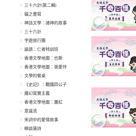
三十六計(第二輯)
貓之書寫
神話文學：諸神的故事
三十六計
字遊旅行團
論語：仁者特訓班
香港文學地圖：也斯
香港文學地圖：張愛玲
文學的餐桌
《史記》：戰國四公子
魔幻寫實主義
香港文學地圖：蕭紅
意識流
宋詞中的愛情故事
瞬談唐詩