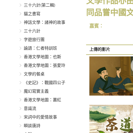
文學作品亦
三十六計(第二輯)
同品嘗中國
貓之書寫
神話文學：諸神的故事
嘉賓：
三十六計
字遊旅行團
論語：仁者特訓班
上傳的影片
香港文學地圖：也斯
香港文學地圖：張愛玲
文學的餐桌
《史記》：戰國四公子
魔幻寫實主義
香港文學地圖：蕭紅
意識流
宋詞中的愛情故事
瞬談唐詩