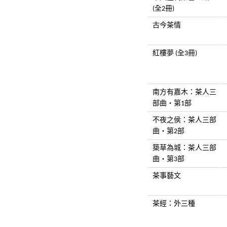
(全2冊)
古今茶情
紅樓夢 (全3冊)
南方有嘉木：茶人三
部曲‧第1部
不夜之侯：茶人三部
曲‧第2部
築草為城：茶人三部
曲‧第3部
茶事藝文
茶經：外三種