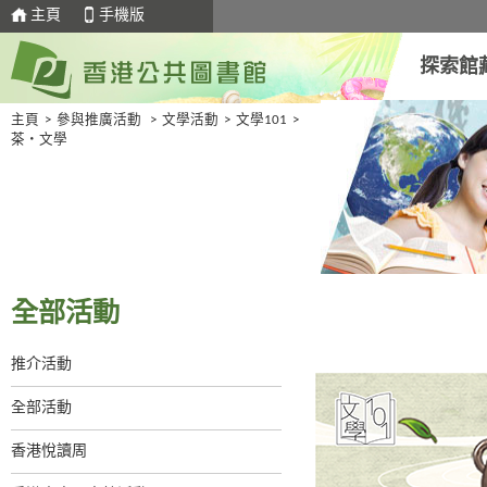
主頁
手機版
探索館
主頁
>
參與推廣活動
>
文學活動
>
文學101
>
茶‧文學
全部活動
推介活動
全部活動
香港悅讀周