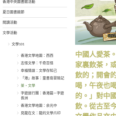
香港中央圖書館活動
夏日圖書館節
閱讀活動
文學活動
文學101
中國人愛茶
香港文學地圖：西西
志怪文學：千奇百怪
家裏飲茶，
幸福情誼：文學存知己
飲的；開會
「港」故事：童書島冒險記
喝，午夜也
茶‧文學
字遊旅行團：香港篇—字遊
的。」對中
長洲
飲。從古至
香港文學地圖：余光中
見龍在文：龍的文學爪印