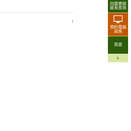
向圖書館
館長查詢
1
預約電腦
設施
頁首