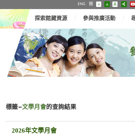
ENG
簡
A
A
A
探索館藏資源
參與推廣活動
標籤–
文學月會
的查詢結果
2026年文學月會