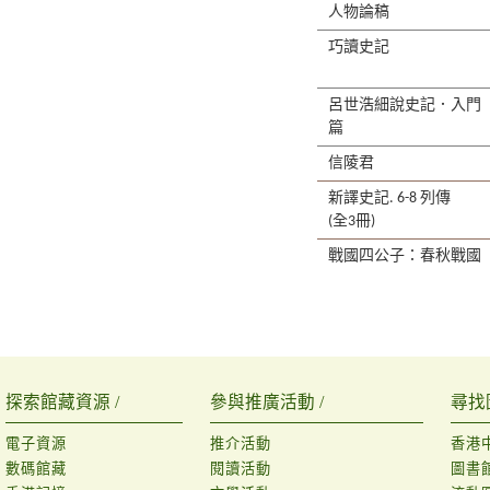
人物論稿
巧讀史記
呂世浩細說史記．入門
篇
信陵君
新譯史記. 6-8 列傳
(全3冊)
戰國四公子：春秋戰國
探索館藏資源 /
參與推廣活動 /
尋找
電子資源
推介活動
香港
數碼館藏
閱讀活動
圖書