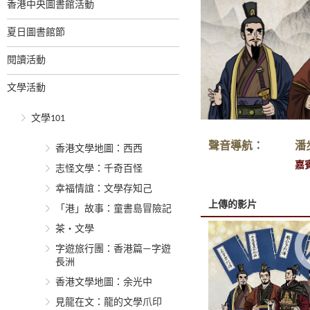
香港中央圖書館活動
夏日圖書館節
閱讀活動
文學活動
文學101
聲音導航：
潘
香港文學地圖：西西
嘉
志怪文學：千奇百怪
幸福情誼：文學存知己
上傳的影片
「港」故事：童書島冒險記
茶‧文學
字遊旅行團：香港篇—字遊
長洲
香港文學地圖：余光中
見龍在文：龍的文學爪印