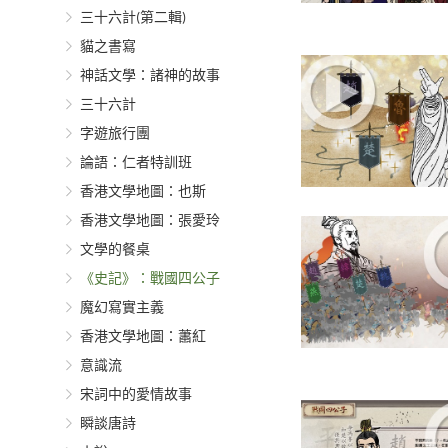
三十六計(第二輯)
貓之書寫
神話文學：諸神的故事
三十六計
字遊旅行團
論語：仁者特訓班
香港文學地圖：也斯
香港文學地圖：張愛玲
文學的餐桌
《史記》：戰國四公子
魔幻寫實主義
香港文學地圖：蕭紅
意識流
宋詞中的愛情故事
瞬談唐詩