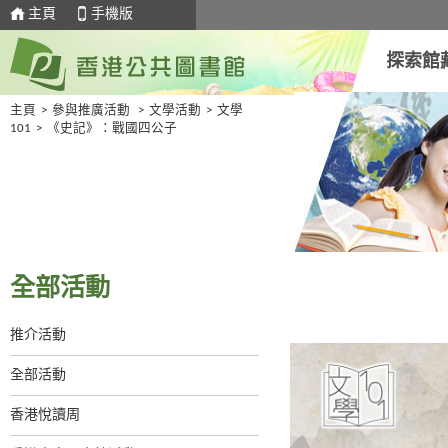
主頁
手機版
探索館
主頁
>
參與推廣活動
>
文學活動
>
文學
101
>
《史記》：戰國四公子
全部活動
推介活動
全部活動
香港悅讀周