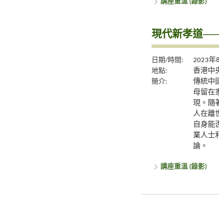
講座重溫 (錄影)
現代新孝道—
日期/時間:
2023年
地點:
香港中央
簡介:
傳統中
母留在
現。隨
人在離
自身能
業人士
論。
講座重溫 (錄影)