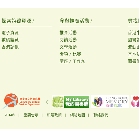
探索館藏資源 /
參與推廣活動 /
尋找
電子資源
推介活動
香港
數碼館藏
閱讀活動
圖書
香港記憶
文學活動
流動
獎項 / 比賽
基本
講座 / 工作坊
圖書
2014© |
重要告示
|
私隱政策
|
網站地圖
|
聯絡我們