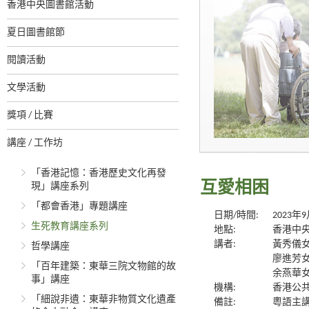
香港中央圖書館活動
夏日圖書館節
閱讀活動
文學活動
獎項 / 比賽
講座 / 工作坊
「香港記憶：香港歷史文化再發
互愛相困
現」講座系列
「都會香港」專題講座
日期/時間:
2023年
生死教育講座系列
地點:
香港中央
講者:
黃秀儀女
哲學講座
廖進芳女
「百年建築：東華三院文物館的故
余燕華女
事」講座
機構:
香港公
「細說非遺：東華非物質文化遺產
備註:
粵語主講