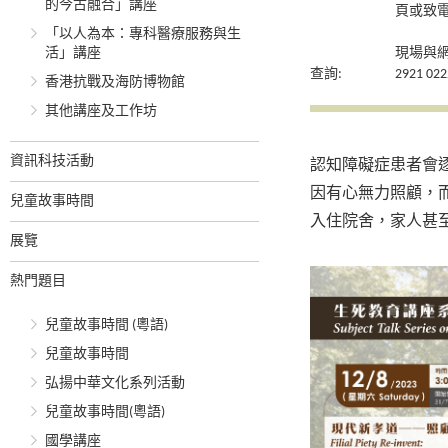
的今古融合」講座
頁或致電
「以人為本：專科醫療服務與生
活」講座
現場與
查詢:
2921 022
香港抗戰及海防博物館
其他講座及工作坊
資訊科技活動
認知障礙症患者會
因有心無力照顧，
兒童故事時間
入住院舍，家人甚
展覽
熱門題目
兒童故事時間 (粵語)
兒童故事時間
弘揚中華文化系列活動
兒童故事時間(粵語)
國學講座