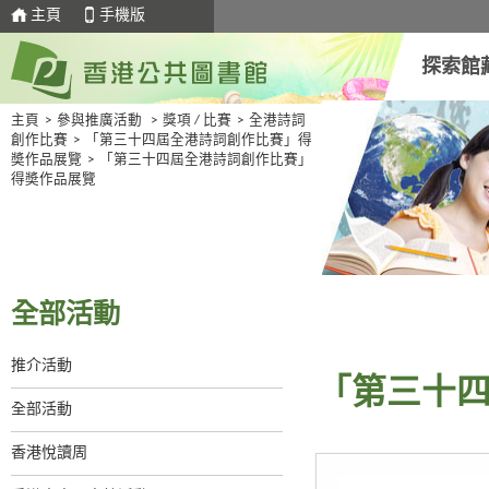
主頁
手機版
探索館
主頁
>
參與推廣活動
>
獎項 / 比賽
>
全港詩詞
創作比賽
>
「第三十四屆全港詩詞創作比賽」得
奬作品展覽
>
「第三十四屆全港詩詞創作比賽」
得奬作品展覽
全部活動
推介活動
「第三十
全部活動
香港悅讀周