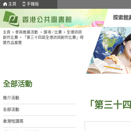
主頁
手機版
探索館
主頁
>
參與推廣活動
>
獎項 / 比賽
>
全港詩詞
創作比賽
>
「第三十四屆全港詩詞創作比賽」得
奬作品展覽
全部活動
推介活動
「第三十
全部活動
香港悅讀周