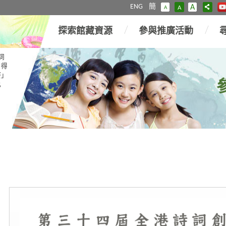
ENG
簡
A
A
A
探索館藏資源
參與推廣活動
詞
」得
賽」
比