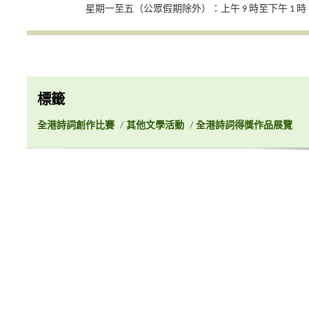
星期一至五（公眾假期除外）：上午 9 時至下午 1 時；下
標籤
全港詩詞創作比賽
/
其他文學活動
/
全港詩詞得獎作品展覽