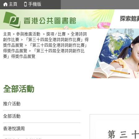
主頁
手機版
探索館
主頁
>
參與推廣活動
>
獎項 / 比賽
>
全港詩詞
創作比賽
>
「第三十四屆全港詩詞創作比賽」得
奬作品展覽
>
「第三十四屆全港詩詞創作比賽」
得奬作品展覽
>
「第三十四屆全港詩詞創作比
賽」得奬作品展覽
全部活動
推介活動
全部活動
香港悅讀周