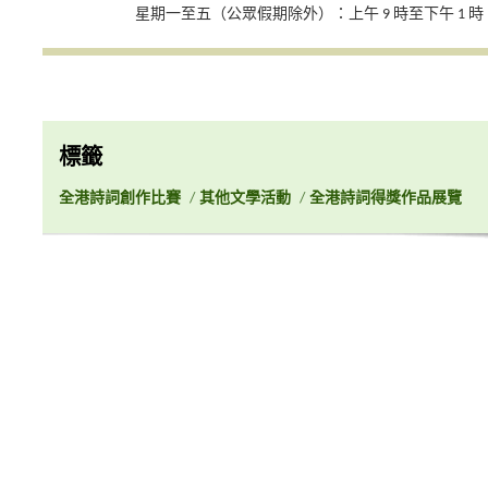
星期一至五（公眾假期除外）：上午 9 時至下午 1 時；下
標籤
全港詩詞創作比賽
/
其他文學活動
/
全港詩詞得獎作品展覽