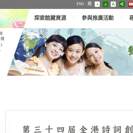
ENG
簡
A
A
A
探索館藏資源
參與推廣活動
詞
」得
賽」
比