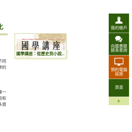
化
我的帳戶
向圖書館
館長查詢
國學講座：從歷史到小說：歷史人物的小說化
不同
學的
預約電腦
設施
頁首
署一
目和
多資