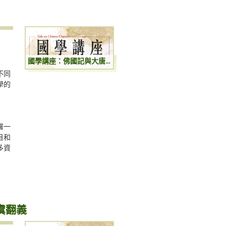
國學講座：佛國記與大唐西域記
不同
學的
署一
目和
多資
虞翻義