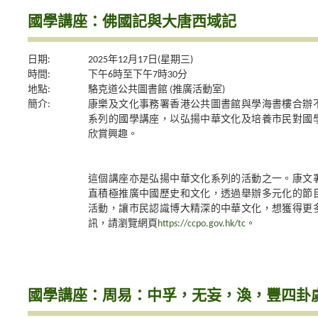
國學講座：佛國記與大唐西域記
日期:
2025年12月17日(星期三)
時間:
下午6時至下午7時30分
地點:
駱克道公共圖書館 (推廣活動室)
簡介:
康樂及文化事務署香港公共圖書館與學海書樓合辦
系列的國學講座，以弘揚中華文化及培養市民對國
欣賞興趣。
這個講座亦是弘揚中華文化系列的活動之一。康文
直積極推廣中國歷史和文化，透過舉辦多元化的節
活動，讓市民認識博大精深的中華文化，想獲得更
訊，請瀏覽網頁
https://ccpo.gov.hk/tc
。
國學講座：周易：中孚，无妄，渙，豐四卦