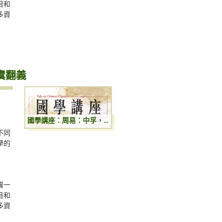
目和
多資
虞翻義
國學講座：周易：中孚，无妄，渙，豐四卦虞翻義
不同
學的
署一
目和
多資