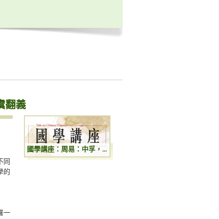
虞翻義
國學講座：周易：中孚，无妄，渙，豐四卦虞翻義
不同
學的
署一