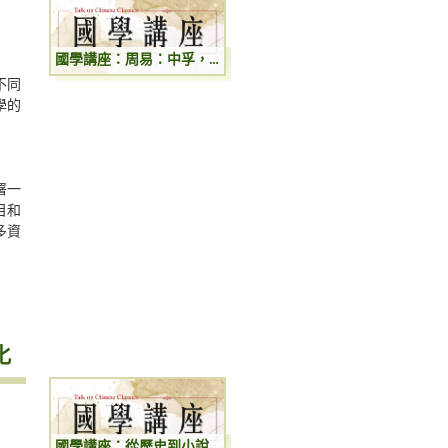
國學講座：周易：中孚，无妄，渙，豐四卦虞翻義
不同
學的
署一
目和
多資
化
國學講座：從歷史到小說：歷史人物的小說化