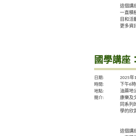
這個講
一直積
目和活
更多資
國學講座
日期:
2025年
時間:
下午6時
地點:
油蔴地公
簡介:
康樂及
同系列
學的欣
這個講