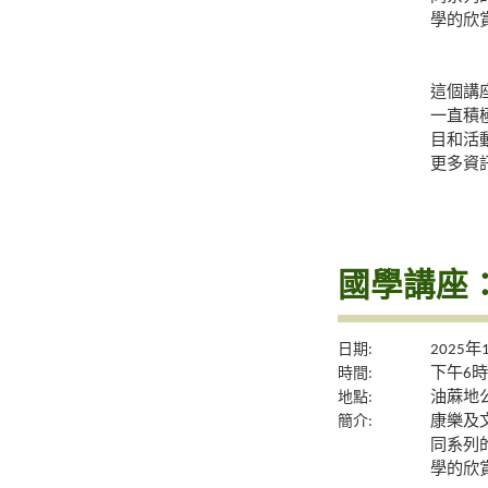
學的欣
這個講
一直積
目和活
更多資
國學講座
日期:
2025年
時間:
下午6時
地點:
油蔴地公
簡介:
康樂及
同系列
學的欣