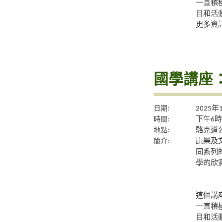
一直積
目和活
更多資
國學講座
日期:
2025年
時間:
下午6時
地點:
駱克道公
簡介:
康樂及
同系列
學的欣
這個講
一直積
目和活