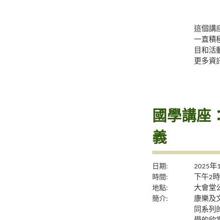
這個講
一直積
目和活
更多資
國學講座
義
日期:
2025年
時間:
下午2時
地點:
大會堂公
簡介:
康樂及
同系列