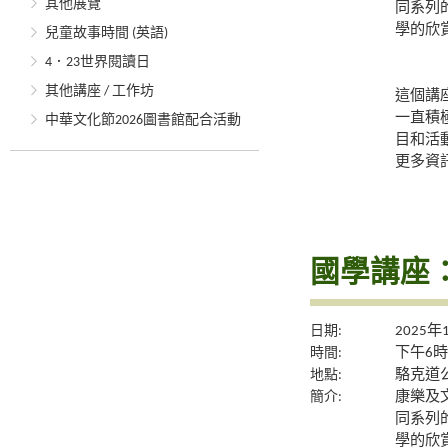
其他展覽
同系列
學的欣
兒童故事時間 (英語)
4．23世界閱讀日
其他講座 / 工作坊
這個講
一直積
中華文化節2026圖書館配合活動
目和活
更多資
國學講座
日期:
2025年
時間:
下午6時
地點:
駱克道公
簡介:
康樂及
同系列
學的欣