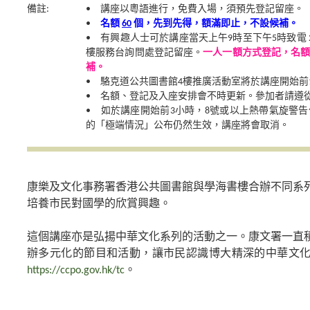
備註:
• 講座以粵語進行，免費入場，須預先登記留座。
•
名額
60
個，先到先得，額滿即止，不設候補。
• 有興趣人士可於講座當天上午9時至下午5時致電 287
樓服務台詢問處登記留座。
一人一額方式登記，名
補。
• 駱克道公共圖書館4樓推廣活動室將於講座開始前
• 名額、登記及入座安排會不時更新。參加者請遵
• 如於講座開始前3小時，8號或以上熱帶氣旋警
的「極端情況」公布仍然生效，講座將會取消。
康樂及文化事務署香港公共圖書館與學海書樓合辦不同系
培養市民對國學的欣賞興趣。
這個講座亦是弘揚中華文化系列的活動之一。康文署一直
辦多元化的節目和活動，讓市民認識博大精深的中華文
https://ccpo.gov.hk/tc
。