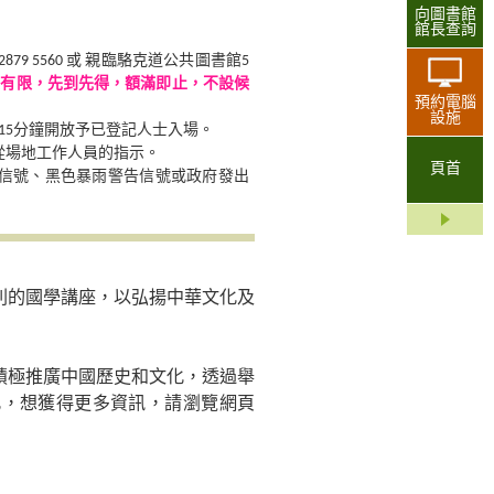
向圖書館
館長查詢
9 5560 或 親臨駱克道公共圖書館5
額有限，先到先得，額滿即止，不設候
預約電腦
設施
15分鐘開放予已登記人士入場。
從場地工作人員的指示。
頁首
告信號、黑色暴雨警告信號或政府發出
列的國學講座，以弘揚中華文化及
積極推廣中國歷史和文化，透過舉
化，想獲得更多資訊，請瀏覽網頁