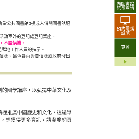
向圖書館
館長查詢
親臨大會堂公共圖書館3樓成人借閱圖書館服
預約電腦
設施
廣活動室外的登記處登記留座。
，不設候補。
頁首
從場地工作人員的指示。
告信號、黑色暴雨警告信號或政府發出
列的國學講座，以弘揚中華文化及
積極推廣中國歷史和文化，透過舉
化，想獲得更多資訊，請瀏覽網頁