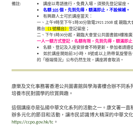
備註:
• 講座以粵語進行，免費入場，須預先登記留座。
•
名額
105
個，先到先得，額滿即止，不設候補。
• 有興趣人士可於講座當天：
一、上午9時至下午1時30分致電2921 2508 或 
務台
（1 號櫃台）
登記留座；
二、下午1時30分起，親臨大會堂公共圖書館8樓推
一人一額方式登記，名額有限，先到先得，額滿即止
• 名額、登記及入座安排會不時更新。參加者請遵
• 如於講座開始前3小時，8號或以上熱帶氣旋警
的「極端情況」公布仍然生效，講座將會取消。
康樂及文化事務署香港公共圖書館與學海書樓合辦不同系
培養市民對國學的欣賞興趣。
這個講座亦是弘揚中華文化系列的活動之一。康文署一直
辦多元化的節目和活動，讓市民認識博大精深的中華文
https://ccpo.gov.hk/tc
。