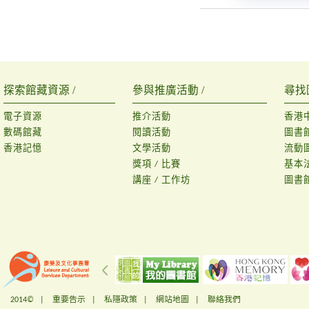
探索館藏資源 /
參與推廣活動 /
尋找
電子資源
推介活動
香港
數碼館藏
閱讀活動
圖書
香港記憶
文學活動
流動
獎項 / 比賽
基本
講座 / 工作坊
圖書
2014© |
重要告示
|
私隱政策
|
網站地圖
|
聯絡我們