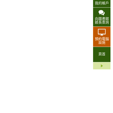
我的帳戶
向圖書館
館長查詢
預約電腦
設施
頁首