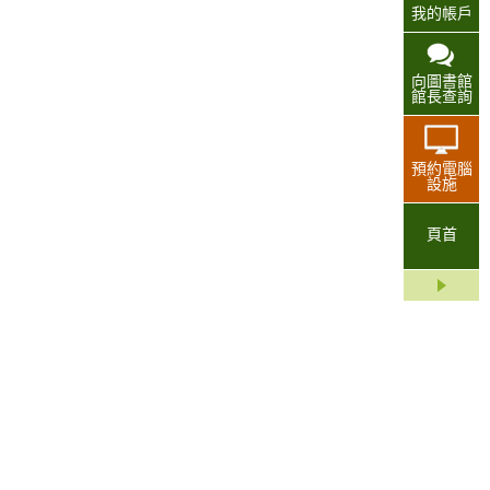
我的帳戶
向圖書館
館長查詢
預約電腦
設施
頁首