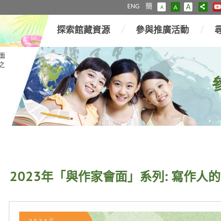
ENG
簡
A
A
A
探索館藏資源
參與推廣活動
面
之
2023年「與作家會面」系列: 寫作人