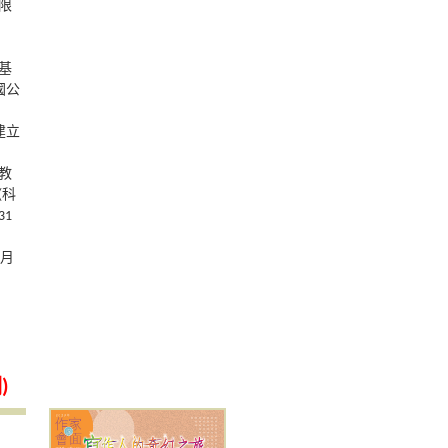
限
基
國公
建立
教
《科
1
 月
)