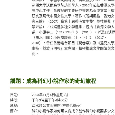
及推廣）、崇基學院副院長。黃教授於2015至2016年
劍橋大學沃爾森學院訪問學人，2016年起任香港文學
究中心主任。黃教授的主要研究興趣為香港文學、檔
研究及現代中國女性文學。著作《晚期風格︰香港女
家三論》（2007）獲第十屆香港文學雙年獎推薦獎（
學評論），並編選多種文學選集，包括《香港文學大
系．小說卷二（1942-1949）》（2015），以及口述
《曲水回眸︰小思訪談錄（上、下）》（2017、
2018）。曾任香港電台節目《開卷樂》及《遇見文學
主持，並於《明報》寫專欄，積極推廣文學閱讀與文
化。
講題：成為科幻小說作家的奇幻旅程
日期:
2023年11月4日(星期六)
時間:
下午3時至下午4時30分
地點:
深水埗公共圖書館 (推廣活動室)
簡介:
科幻小說作家如何可以育成？創作科幻小說要多少文