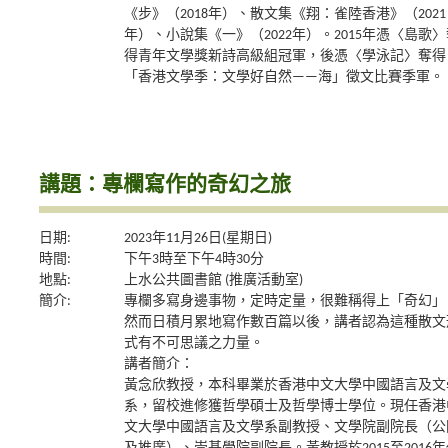
《步》（2018年）、散文集《翔：雀陸香港》（2021
年）、小說集《一》（2022年）。2015年憑〈島歌〉
得青年文學獎新詩高級組冠軍，後憑〈學泳記〉奪得
「香港文學季：文學好自然——海」徵文比賽季軍。
講題：專欄寫作的奇幻之旅
日期:
2023年11月26日(星期日)
時間:
下午3時至下午4時30分
地點:
上水公共圖書館 (推廣活動室)
簡介:
專欄多寫身邊事物，定時定量，很難稱得上「奇幻」
然而日積月累地寫作數百篇以後，講者認為這種散文
式有不可思議之力量。
講者簡介：
黃念欣教授，本科畢業於香港中文大學中國語言及文
系，留校進修獲哲學碩士及哲學博士學位。現任香港
文大學中國語言及文學系副教授、文學院副院長（公