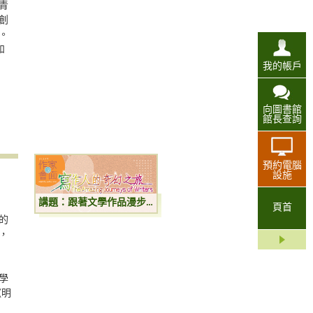
青
創
。
和
我的帳戶
向圖書館
館長查詢
預約電腦
設施
講題：跟著文學作品漫步香港
頁首
的
，
學
《明