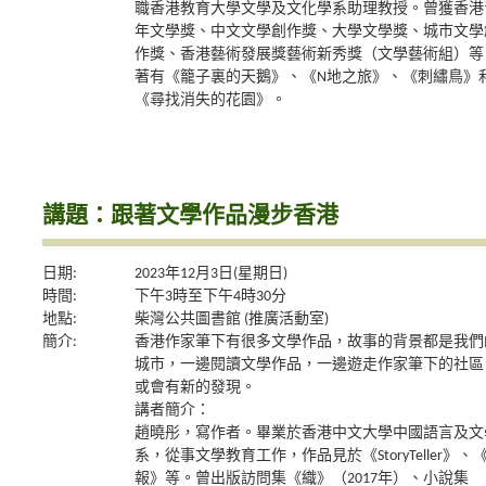
職香港教育大學文學及文化學系助理教授。曾獲香港
年文學獎、中文文學創作獎、大學文學獎、城市文學
作獎、香港藝術發展獎藝術新秀獎（文學藝術組）等
著有《籠子裏的天鵝》、《N地之旅》、《刺繡鳥》
《尋找消失的花園》。
講題：跟著文學作品漫步香港
日期:
2023年12月3日(星期日)
時間:
下午3時至下午4時30分
地點:
柴灣公共圖書館 (推廣活動室)
簡介:
香港作家筆下有很多文學作品，故事的背景都是我們
城市，一邊閱讀文學作品，一邊遊走作家筆下的社區
或會有新的發現。
講者簡介：
趙曉彤，寫作者。畢業於香港中文大學中國語言及文
系，從事文學教育工作，作品見於《StoryTeller》、
報》等。曾出版訪問集《織》（2017年）、小說集