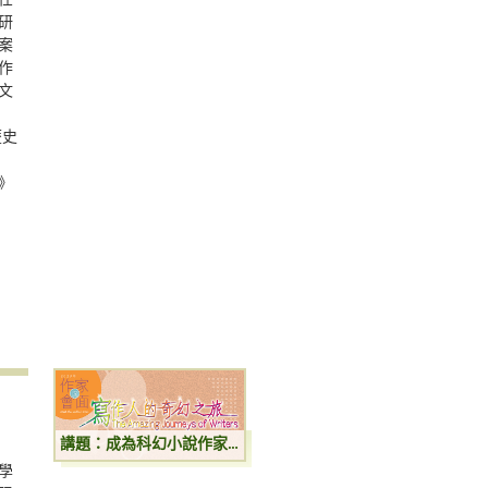
任
研
案
作
文
歷史
》
講題：成為科幻小說作家的奇幻旅程
學