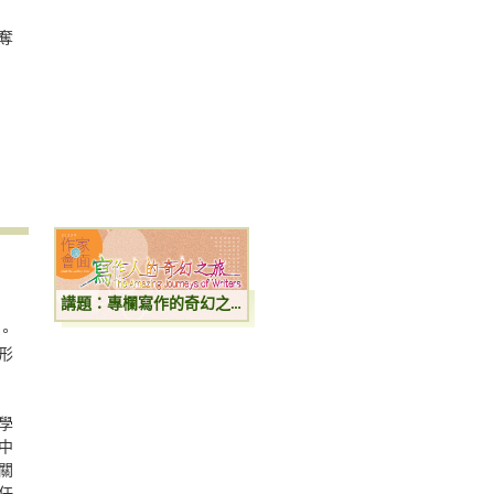
奪
講題：專欄寫作的奇幻之旅
。
形
學
中
關