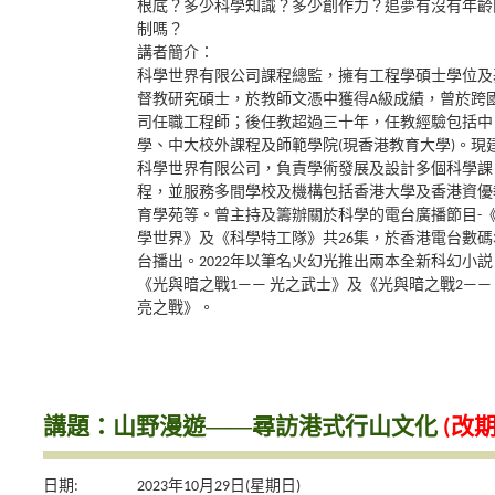
根底？多少科學知識？多少創作力？追夢有沒有年齡
制嗎？
講者簡介：
科學世界有限公司課程總監，擁有工程學碩士學位及
督教研究碩士，於教師文憑中獲得A級成績，曾於跨
司任職工程師；後任教超過三十年，任教經驗包括中
學、中大校外課程及師範學院(現香港教育大學)。現
科學世界有限公司，負責學術發展及設計多個科學課
程，並服務多間學校及機構包括香港大學及香港資優
育學苑等。曾主持及籌辦關於科學的電台廣播節目-
學世界》及《科學特工隊》共26集，於香港電台數碼3
台播出。2022年以筆名火幻光推出兩本全新科幻小説
《光與暗之戰1—— 光之武士》及《光與暗之戰2——
亮之戰》。
講題：山野漫遊——尋訪港式行山文化
(改期
日期:
2023年10月29日(星期日)