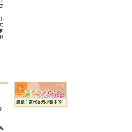
學
研
小
幻
包
林
講題：當代香港小說中的動物寫作
的
。
現