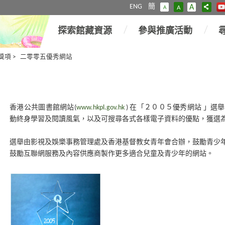
ENG
簡
A
A
A
探索館藏資源
參與推廣活動
獎項
>
二零零五優秀網站
香港公共圖書館網站(
www.hkpl.gov.hk
) 在「２００５優秀網站 」
動終身學習及閱讀風氣，以及可搜尋各式各樣電子資料的優點，獲選
選舉由影視及娛樂事務管理處及香港基督教女青年會合辦，鼓勵青少
鼓勵互聯網服務及內容供應商製作更多適合兒童及青少年的網站。