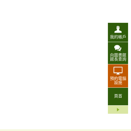
我的帳戶
向圖書館
館長查詢
預約電腦
設施
頁首