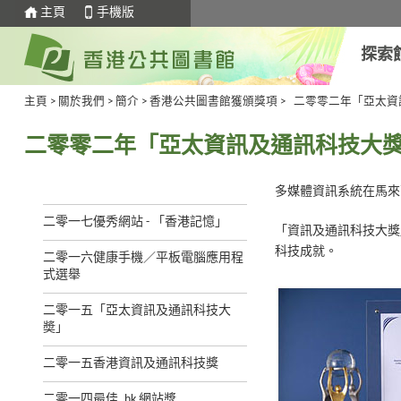
主頁
手機版
探索
主頁
>
關於我們
>
簡介
>
香港公共圖書館獲頒獎項
>
二零零二年「亞太資
二零零二年「亞太資訊及通訊科技大
多媒體資訊系統在馬來
二零一七優秀網站 - 「香港記憶」
「資訊及通訊科技大獎
科技成就。
二零一六健康手機／平板電腦應用程
式選舉
二零一五「亞太資訊及通訊科技大
奬」
二零一五香港資訊及通訊科技獎
二零一四最佳 .hk 網站獎