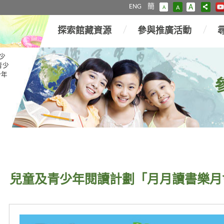
ENG
簡
A
A
A
探索館藏資源
參與推廣活動
少
青少
少年
兒童及青少年閱讀計劃「月月讀書樂月