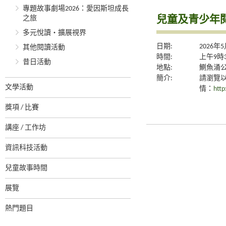
專題故事劇場2026：愛因斯坦成長
兒童及青少年
之旅
多元悅讀‧擴展視界
日期:
2026年
其他閱讀活動
時間:
上午9時
昔日活動
地點:
鰂魚涌公
簡介:
請瀏覽
文學活動
情：
http
獎項 / 比賽
講座 / 工作坊
資訊科技活動
兒童故事時間
展覽
熱門題目