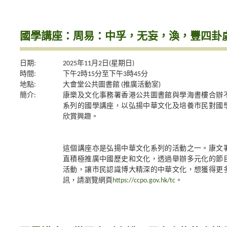
國學講座：周易：中孚，无妄，渙，豐四卦
日期:
2025年11月2日(星期日)
時間:
下午2時15分至下午3時45分
地點:
大會堂公共圖書館 (推廣活動室)
簡介:
康樂及文化事務署香港公共圖書館與學海書樓合辦
系列的國學講座，以弘揚中華文化及培養市民對國
欣賞興趣。
這個講座亦是弘揚中華文化系列的活動之一。康文
直積極推廣中國歷史和文化，透過舉辦多元化的節
活動，讓市民認識博大精深的中華文化，想獲得更
訊，請瀏覽網頁
https://ccpo.gov.hk/tc
。