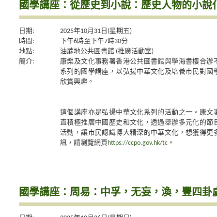
國學講座：從歷史到小說：歷史人物的小說
日期:
2025年10月31日(星期五)
時間:
下午6時至下午7時30分
地點:
油蔴地公共圖書館 (推廣活動室)
簡介:
康樂及文化事務署香港公共圖書館與學海書樓合辦
系列的國學講座，以弘揚中華文化及培養市民對國
欣賞興趣。
這個講座亦是弘揚中華文化系列的活動之一。康文
直積極推廣中國歷史和文化，透過舉辦多元化的節
活動，讓市民認識博大精深的中華文化，想獲得更
訊，請瀏覽網頁
https://ccpo.gov.hk/tc
。
國學講座：周易：中孚，无妄，渙，豐四卦