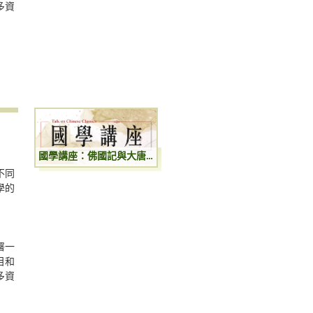
多資
國學講座：佛國記與大唐西域記
不同
學的
署一
目和
多資