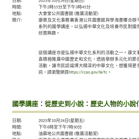
日期:
2025年10月26日(星期日)
時間:
下午2時15分至下午3時45分
地點:
大會堂公共圖書館 (推廣活動室)
簡介:
康樂及文化事務署香港公共圖書館與學海書樓合辦
系列的國學講座，以弘揚中華文化及培養市民對國
欣賞興趣。
這個講座亦是弘揚中華文化系列的活動之一。康文
直積極推廣中國歷史和文化，透過舉辦多元化的節
活動，讓市民認識博大精深的中華文化，想獲得更
訊，請瀏覽網頁
https://ccpo.gov.hk/tc
。
國學講座：從歷史到小說：歷史人物的小說
日期:
2025年10月24日(星期五)
時間:
下午6時至下午7時30分
地點:
油蔴地公共圖書館 (推廣活動室)