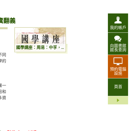
虞翻義
我的帳戶
向圖書館
國學講座：周易：中孚，无妄，渙，豐四卦虞翻義
館長查詢
不同
學的
預約電腦
設施
署一
頁首
目和
多資