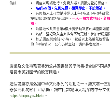
備註:
• 講座以粵語進行，免費入場，須預先登記留座。
•
名額
60
個，先到先得，額滿即止，不設候補。
• 有興趣人士可於講座當天上午9時至下午5時致電 292
樓服務台詢問處登記留座。
一人一額方式登記，名
補。
• 油蔴地公共圖書館3樓推廣活動室將於講座開始前
• 名額、登記及入座安排會不時更新。參加者請遵
• 如於講座開始前3小時，8號或以上熱帶氣旋警
的「極端情況」公布仍然生效，講座將會取消。
康樂及文化事務署香港公共圖書館與學海書樓合辦不同系
培養市民對國學的欣賞興趣。
這個講座亦是弘揚中華文化系列的活動之一。康文署一直
辦多元化的節目和活動，讓市民認識博大精深的中華文
https://ccpo.gov.hk/tc
。