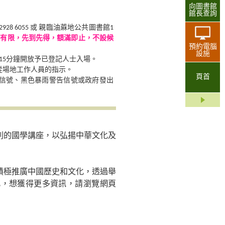
向圖書館
館長查詢
8 6055 或 親臨油蔴地公共圖書館1
額有限，先到先得，額滿即止，不設候
預約電腦
設施
15分鐘開放予已登記人士入場。
從場地工作人員的指示。
頁首
告信號、黑色暴雨警告信號或政府發出
列的國學講座，以弘揚中華文化及
積極推廣中國歷史和文化，透過舉
化，想獲得更多資訊，請瀏覽網頁