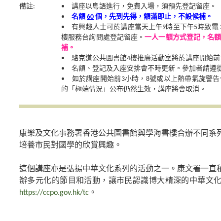
備註:
• 講座以粵語進行，免費入場，須預先登記留座。
•
名額
60
個，先到先得，額滿即止，不設候補。
• 有興趣人士可於講座當天上午9時至下午5時致電 287
樓服務台詢問處登記留座。
一人一額方式登記，名
補。
• 駱克道公共圖書館4樓推廣活動室將於講座開始前
• 名額、登記及入座安排會不時更新。參加者請遵
• 如於講座開始前3小時，8號或以上熱帶氣旋警
的「極端情況」公布仍然生效，講座將會取消。
康樂及文化事務署香港公共圖書館與學海書樓合辦不同系
培養市民對國學的欣賞興趣。
這個講座亦是弘揚中華文化系列的活動之一。康文署一直
辦多元化的節目和活動，讓市民認識博大精深的中華文
https://ccpo.gov.hk/tc
。