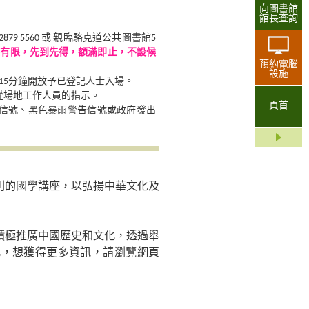
向圖書館
館長查詢
9 5560 或 親臨駱克道公共圖書館5
額有限，先到先得，額滿即止，不設候
預約電腦
設施
15分鐘開放予已登記人士入場。
從場地工作人員的指示。
頁首
告信號、黑色暴雨警告信號或政府發出
列的國學講座，以弘揚中華文化及
積極推廣中國歷史和文化，透過舉
化，想獲得更多資訊，請瀏覽網頁