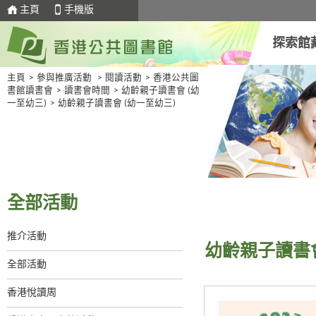
主頁
手機版
探索館
主頁
>
參與推廣活動
>
閱讀活動
>
香港公共圖
書館讀書會
>
讀書會時間
>
幼齡親子讀書會 (幼
一至幼三)
>
幼齡親子讀書會 (幼一至幼三)
全部活動
推介活動
幼齡親子讀書會
全部活動
香港悅讀周