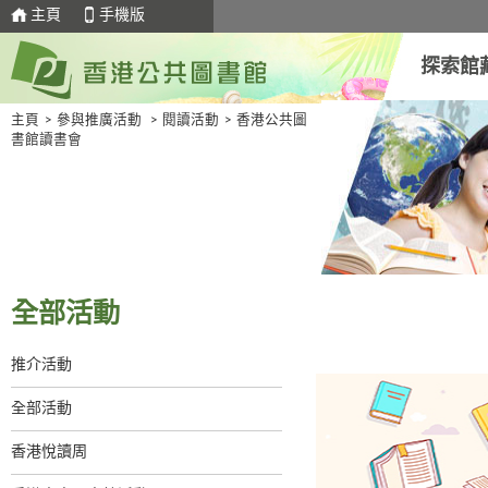
主頁
手機版
探索館
主頁
>
參與推廣活動
>
閱讀活動
>
香港公共圖
書館讀書會
全部活動
推介活動
全部活動
香港悅讀周