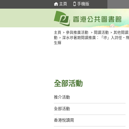
主頁
手機版
主頁
>
參與推廣活動
>
閱讀活動
>
其他閱讀
動
>
深水埗暑期閱讀推廣：「埗」入詩徑・
生輝
全部活動
推介活動
全部活動
香港悅讀周