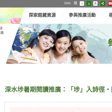
ENG
簡
A
A
A
探索館藏資源
參與推廣活動
活
隋唐
深水埗暑期閱讀推廣：「埗」入詩徑・