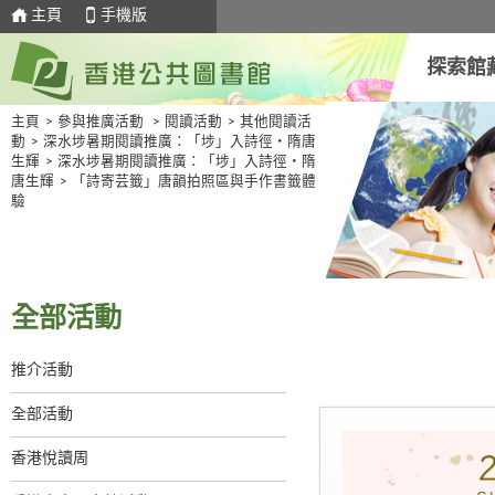
主頁
手機版
探索館
主頁
>
參與推廣活動
>
閱讀活動
>
其他閱讀活
動
>
深水埗暑期閱讀推廣：「埗」入詩徑・隋唐
生輝
>
深水埗暑期閱讀推廣：「埗」入詩徑・隋
唐生輝
>
「詩寄芸籤」唐韻拍照區與手作書籤體
驗
全部活動
推介活動
全部活動
香港悅讀周