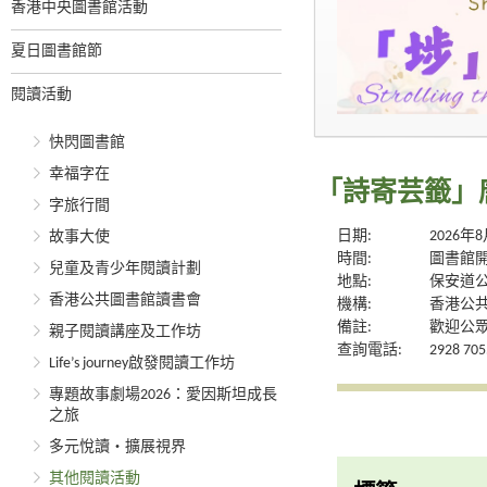
香港中央圖書館活動
夏日圖書館節
閱讀活動
快閃圖書館
幸福字在
「詩寄芸籤」
字旅行間
日期:
2026年
故事大使
時間:
圖書館
兒童及青少年閱讀計劃
地點:
保安道
香港公共圖書館讀書會
機構:
香港公
備註:
歡迎公
親子閱讀講座及工作坊
查詢電話:
2928 705
Life’s journey啟發閱讀工作坊
專題故事劇場2026：愛因斯坦成長
之旅
多元悅讀‧擴展視界
其他閱讀活動