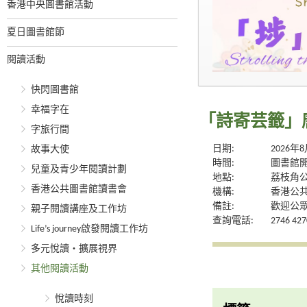
香港中央圖書館活動
夏日圖書館節
閱讀活動
快閃圖書館
幸福字在
「詩寄芸籤」
字旅行間
日期:
2026年
故事大使
時間:
圖書館
兒童及青少年閱讀計劃
地點:
荔枝角
香港公共圖書館讀書會
機構:
香港公
備註:
歡迎公
親子閱讀講座及工作坊
查詢電話:
2746 427
Life’s journey啟發閱讀工作坊
多元悅讀‧擴展視界
其他閱讀活動
悅讀時刻