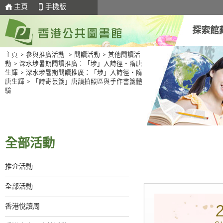
主頁
手機版
探索館
主頁
>
參與推廣活動
>
閱讀活動
>
其他閱讀活
動
>
深水埗暑期閱讀推廣：「埗」入詩徑・隋唐
生輝
>
深水埗暑期閱讀推廣：「埗」入詩徑・隋
唐生輝
>
「詩寄芸籤」唐韻拍照區與手作書籤體
驗
全部活動
推介活動
全部活動
香港悅讀周