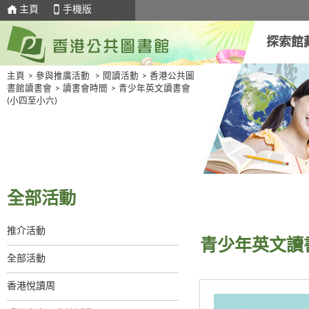
主頁
手機版
探索館
主頁
>
參與推廣活動
>
閱讀活動
>
香港公共圖
書館讀書會
>
讀書會時間
>
青少年英文讀書會
(小四至小六)
全部活動
推介活動
青少年英文讀書
全部活動
香港悅讀周