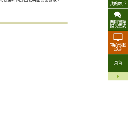
加表格可向沙田公共圖書館索取。
我的帳戶
向圖書館
館長查詢
預約電腦
設施
頁首