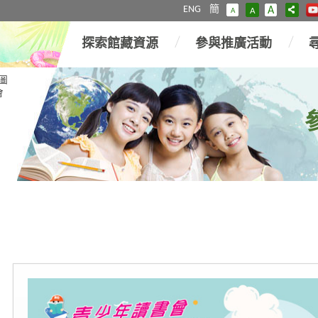
ENG
簡
A
A
A
探索館藏資源
參與推廣活動
圖
會