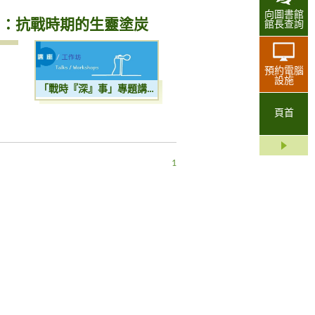
向圖書館
歲月：抗戰時期的生靈塗炭
館長查詢
預約電腦
設施
「戰時『深』事」專題講座系列 (I) 戰亂歲月：抗戰時期的生靈塗炭
頁首
1