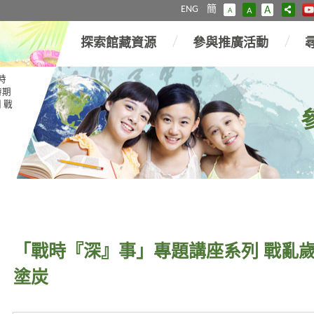
ENG
簡
A
A
A
探索館藏資源
參與推廣活動
時
時期
 戰
「戰時『深』事」專題講座系列 戰亂
塗炭