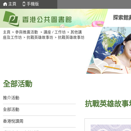
主頁
手機版
探索館
主頁
>
參與推廣活動
>
講座 / 工作坊
>
其他講
座及工作坊
>
抗戰英雄故事坊
>
抗戰英雄故事坊
全部活動
推介活動
抗戰英雄故事
全部活動
香港悅讀周