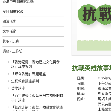
香港中央圖書館活動
夏日圖書館節
閱讀活動
文學活動
獎項 / 比賽
講座 / 工作坊
「香港記憶：香港歷史文化再發
現」講座系列
抗戰英雄故事
「都會香港」專題講座
日期:
2025年
生死教育講座系列
時間:
下午2時
哲學講座
地點:
東涌公共
機構:
與香香
「百年建築：東華三院文物館的故
備註:
粵語主講
事」講座
涌公共
「細說非遺：東華非物質文化遺產
上熱帶