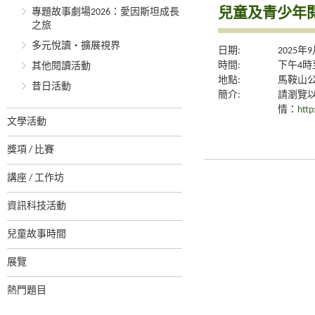
兒童及青少年閱
專題故事劇場2026：愛因斯坦成長
之旅
多元悅讀‧擴展視界
日期:
2025年
時間:
下午4時
其他閱讀活動
地點:
馬鞍山
昔日活動
簡介:
請瀏覽
情：
http
文學活動
獎項 / 比賽
講座 / 工作坊
資訊科技活動
兒童故事時間
展覽
熱門題目