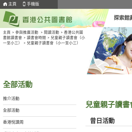
主頁
手機版
探索館
主頁
>
參與推廣活動
>
閱讀活動
>
香港公共圖
書館讀書會
>
讀書會時間
>
兒童親子讀書會（小
一至小三）
>
兒童親子讀書會（小一至小三）
全部活動
推介活動
兒童親子讀書
全部活動
昔日活動
香港悅讀周