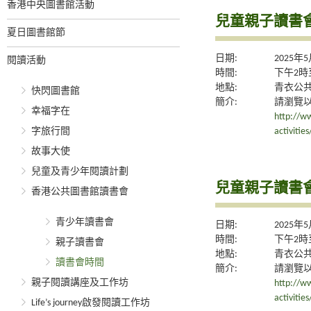
香港中央圖書館活動
兒童親子讀書
夏日圖書館節
日期:
2025年
閱讀活動
時間:
下午2時
地點:
青衣公
快閃圖書館
簡介:
請瀏覽
幸福字在
http://ww
字旅行間
activiti
故事大使
兒童及青少年閱讀計劃
兒童親子讀書
香港公共圖書館讀書會
青少年讀書會
日期:
2025年
時間:
下午2時
親子讀書會
地點:
青衣公
讀書會時間
簡介:
請瀏覽
親子閱讀講座及工作坊
http://ww
activiti
Life’s journey啟發閱讀工作坊