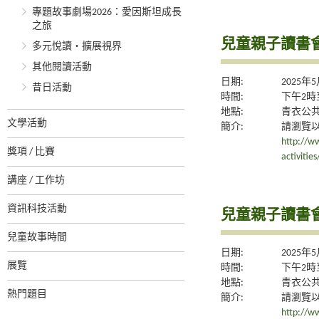
專題故事劇場2026：愛因斯坦成長
之旅
兒童親子讀書
多元悅讀‧擴展視界
其他閱讀活動
日期:
2025年
昔日活動
時間:
下午2時
地點:
青衣公
文學活動
簡介:
請瀏覽
http://ww
獎項 / 比賽
activiti
講座 / 工作坊
資訊科技活動
兒童親子讀書
兒童故事時間
日期:
2025年
展覽
時間:
下午2時
地點:
青衣公
熱門題目
簡介:
請瀏覽
http://ww