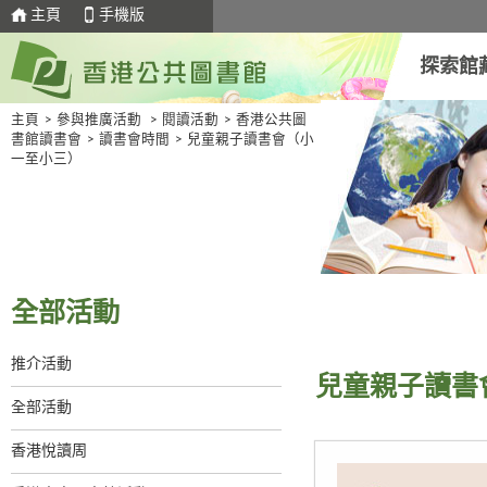
主頁
手機版
探索館
主頁
>
參與推廣活動
>
閱讀活動
>
香港公共圖
書館讀書會
>
讀書會時間
>
兒童親子讀書會（小
一至小三）
全部活動
推介活動
兒童親子讀書
全部活動
香港悅讀周