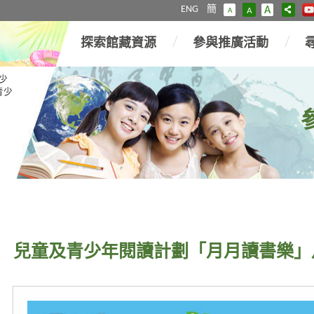
ENG
簡
A
A
A
探索館藏資源
參與推廣活動
少
青少
兒童及青少年閱讀計劃「月月讀書樂」