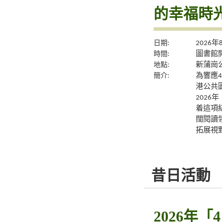
的幸福時
日期:
2026
時間:
圖書館
地點:
新蒲崗
簡介:
為響應
港公共
2026
着這項
闊閱讀
拓展視
昔日活動
2026年